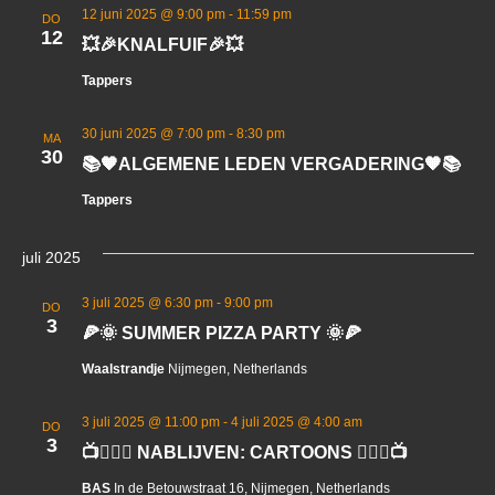
12 juni 2025 @ 9:00 pm
-
11:59 pm
DO
12
💥🎉KNALFUIF🎉💥
Tappers
30 juni 2025 @ 7:00 pm
-
8:30 pm
MA
30
📚🧡ALGEMENE LEDEN VERGADERING🧡📚
Tappers
juli 2025
3 juli 2025 @ 6:30 pm
-
9:00 pm
DO
3
🍕🌞 SUMMER PIZZA PARTY 🌞🍕
Waalstrandje
Nijmegen, Netherlands
3 juli 2025 @ 11:00 pm
-
4 juli 2025 @ 4:00 am
DO
3
📺🦸🏻‍♂ NABLIJVEN: CARTOONS 🦸🏻‍♂📺
BAS
In de Betouwstraat 16, Nijmegen, Netherlands