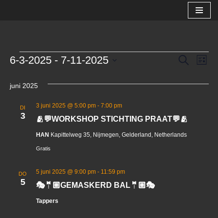
Ga
naar
de
Evene
6-3-2025
 - 
7-11-2025
Ev
Zoeken
inhoud
Lijst
Selecteer
we
Zoeke
een
juni 2025
nav
en
datum.
3 juni 2025 @ 5:00 pm
-
7:00 pm
DI
weerg
3
🫂💬WORKSHOP STICHTING PRAAT💬🫂
naviga
HAN
Kapittelweg 35, Nijmegen, Gelderland, Netherlands
Gratis
5 juni 2025 @ 9:00 pm
-
11:59 pm
DO
5
🎭🤵🏼GEMASKERD BAL🤵🏼🎭
Tappers