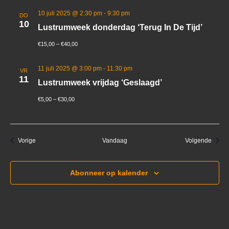
10 juli 2025 @ 2:30 pm
-
9:30 pm
DO
10
Lustrumweek donderdag ‘Terug In De Tijd’
€15,00 – €40,00
11 juli 2025 @ 3:00 pm
-
11:30 pm
VR
11
Lustrumweek vrijdag ‘Geslaagd’
€5,00 – €30,00
Evenementen
Evene
Vorige
Vandaag
Volgende
Abonneer op kalender