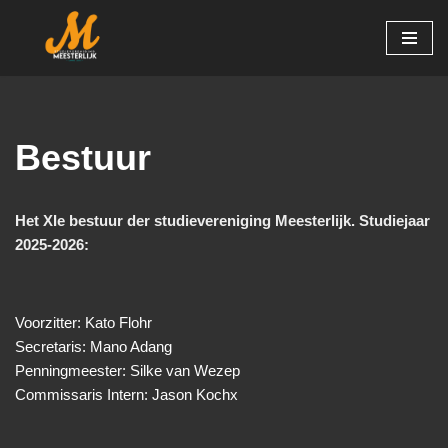
Ga
naar
de
inhoud
Bestuur
Het XIe bestuur der studievereniging Meesterlijk. Studiejaar
2025-2026:
Voorzitter: Kato Flohr
Secretaris: Mano Adang
Penningmeester: Silke van Wezep
Commissaris Intern: Jason Kochx