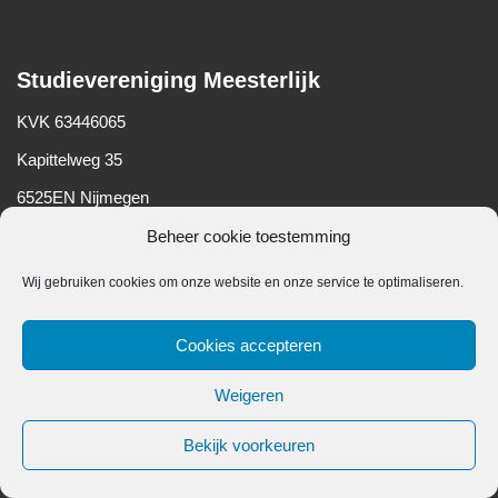
Studievereniging Meesterlijk
KVK 63446065
Kapittelweg 35
6525EN Nijmegen
Beheer cookie toestemming
Wij gebruiken cookies om onze website en onze service te optimaliseren.
Belangrijke informatie
Cookies accepteren
Algemene voorwaarden
Weigeren
Privacy Verklaring
Cookiebeleid (EU)
Bekijk voorkeuren
Neve
| Mogelijk gemaakt door
WordPress