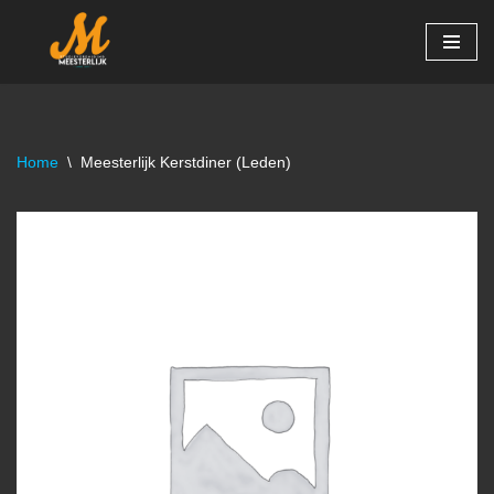
Ga
naar
de
inhoud
Home
\
Meesterlijk Kerstdiner (Leden)