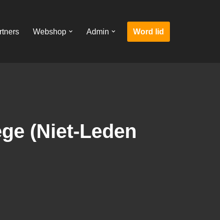
Word lid
rtners
Webshop
Admin
ge (Niet-Leden