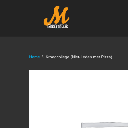
Ga
naar
de
inhoud
Home
\
Kroegcollege (Niet-Leden met Pizza)