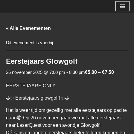
Ga
naar
« Alle Evenementen
de
inhoud
Dit evenement is voorbij.
Eerstejaars Glowgolf
26 november 2025 @ 7:00 pm
-
8:30 pm
€5,00 – €7,50
EERSTEJAARS ONLY
⛳✨ Eerstejaars glowgolf! ✨⛳
Het is weer tijd om gezellig met alle eerstejaars op pad te
gaan😎 Op 26 november gaan we met alle eerstejaars
naar LaserQuest voor een avondje Glowgolf!
Dé kans om andere eerstejaars beter te leren kennen en