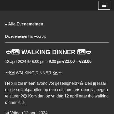
Ga
naar
« Alle Evenementen
de
inhoud
Dit evenement is voorbij.
🥙🗺 WALKING DINNER 🗺🥙
12 april 2024 @ 6:00 pm
-
9:00 pm
€22,00 – €28,00
🥙🗺 WALKING DINNER 🗺🥙
Heb jij zin in een avond vol gezelligheid?😄 Ben jij klaar
om je smaakpapillen op een culinaire reis door Nijmegen
te sturen?😋 Kom dan op vrijdag 12 april naar the walking
dinner!🫵🏼
📅 Vrijdag 12 april 2024