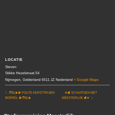
LOCATIE
Steven
Stikke Hezelstraat 54
Nijmegen
,
Gelderland
6511 JZ
Nederland
+ Google Maps
❄⛸ SCHAATSEN MET
🧑🏼‍🎄🪩 FOUTE KERSTTRUIEN
BORREL 🪩🧑🏼‍🎄
MEESTERLIJK ⛸❄