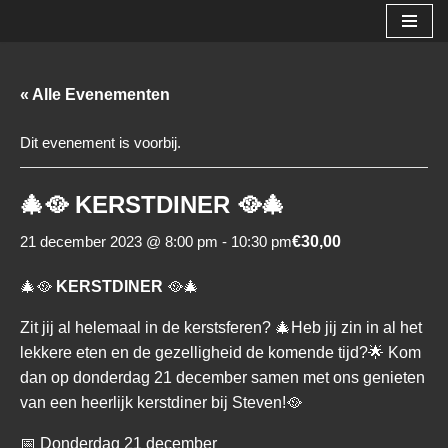
Ga
naar
« Alle Evenementen
de
inhoud
Dit evenement is voorbij.
🎄🥘 KERSTDINER 🥘🎄
21 december 2023 @ 8:00 pm
-
10:30 pm
€30,00
🎄🥘
KERSTDINER
🥘🎄
Zit jij al helemaal in de kerstsferen? 🎄Heb jij zin in al het
lekkere eten en de gezelligheid de komende tijd?🌟 Kom
dan op donderdag 21 december samen met ons genieten
van een heerlijk kerstdiner bij Steven!🥘
📅 Donderdag 21 december