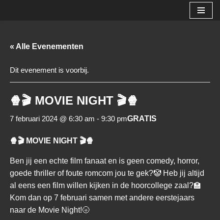
Ga
naar
« Alle Evenementen
de
inhoud
Dit evenement is voorbij.
🍿🎬 MOVIE NIGHT 🎬🍿
7 februari 2024 @ 6:30 am
-
9:30 pm
GRATIS
🍿🎬 MOVIE NIGHT 🎬🍿
Ben jij een echte film fanaat en is geen comedy, horror,
goede thriller of foute romcom jou te gek?🤡 Heb jij altijd
al eens een film willen kijken in de hoorcollege zaal?🏫
Kom dan op 7 februari samen met andere eerstejaars
naar de Movie Night!🌝