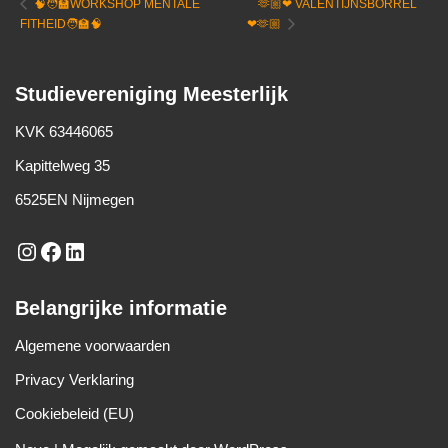
🫶🏼❤ VALENTIJNSBORREL
🧠🧑‍🏫WORKSHOP MENTALE
FITHEID🧑‍🏫🧠
❤🫶🏼
Studievereniging Meesterlijk
KVK 63446065
Kapittelweg 35
6525EN Nijmegen
Belangrijke informatie
Algemene voorwaarden
Privacy Verklaring
Cookiebeleid (EU)